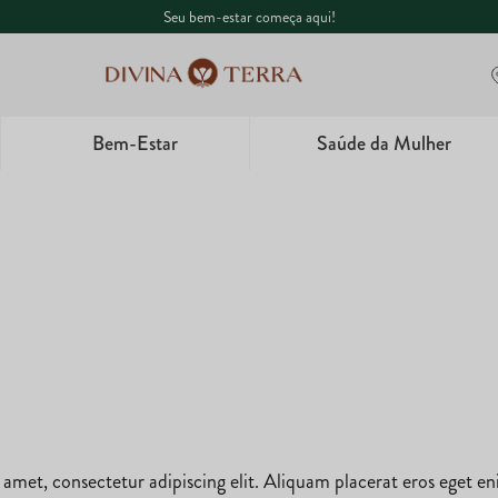
Seu bem-estar começa aqui!
Bem-Estar
Saúde da Mulher
1
º
Whey
2
º
Creatina
3
º
Ômega
4
º
Garrafa
5
º
Magnésio
 amet, consectetur adipiscing elit. Aliquam placerat eros eget e