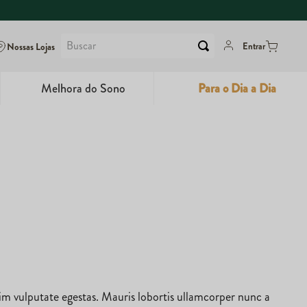
Buscar
Nossas Lojas
Entrar
Melhora do Sono
Para o Dia a Dia
6
º
Dux
7
º
Colágeno
8
º
Maca Peruana
9
º
Nac
10
º
Super Coffee
nim vulputate egestas. Mauris lobortis ullamcorper nunc a