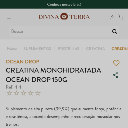
Conheça nossas lojas!
Buscar
SUPLEMENTOS
PROTEÍNAS
CREATINA
CREATI
OCEAN DROP
1
º
6
º
Whey
Dux
CREATINA MONOHIDRATADA
OCEAN DROP 150G
2
º
7
º
Creatina
Maca Peruana
Ref
:
414
☆
☆
☆
☆
☆
3
º
8
º
Ômega
Super Coffee
4
º
9
º
Garrafa
Colágeno
Suplemento de alta pureza (99,9%) que aumenta força, potência
e resistência, apoiando desempenho e recuperação muscular nos
5
º
10
º
Magnésio
True
treinos.