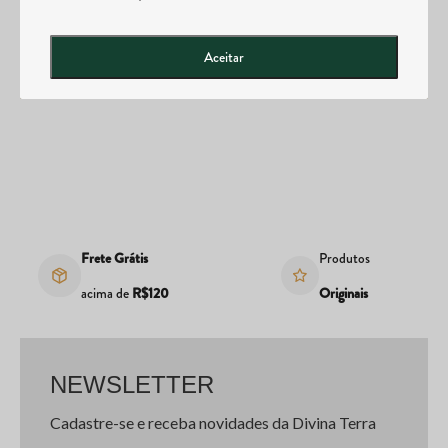
Posso abrir uma loja da Divina Tera?
Aceitar
Frete Grátis
Produtos
acima de
R$120
Originais
NEWSLETTER
Cadastre-se e receba novidades da Divina Terra