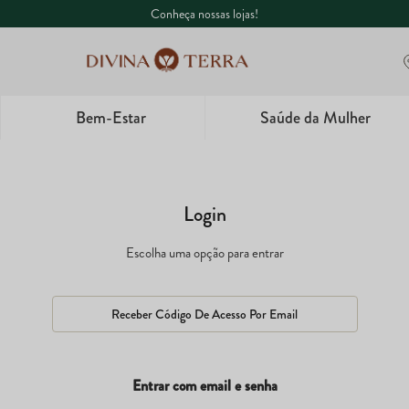
aqui!
Conheça nossas lojas!
Bem-Estar
Saúde da Mulher
1
º
Whey
2
º
Creatina
3
º
Ômega
4
º
Garrafa
Receber Código De Acesso Por Email
5
º
Magnésio
Entrar com email e senha