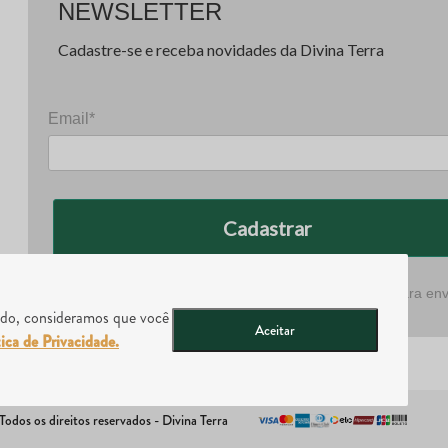
NEWSLETTER
Cadastre-se e receba novidades da Divina Terra
Email*
Cadastrar
m.br
Prometemos não utilizar suas informações de contato para env
qualquer tipo de SPAM.
ando, consideramos que você
Aceitar
tica de Privacidade.
dos os direitos reservados - Divina Terra