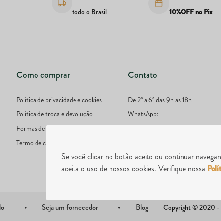
todo o Brasil
10%OFF no Pix
Como comprar
Contato
Política de privacidade e cookies
De 2ª a 6ª das 9h as 18h
Política de troca e devolução
WhatsApp:
Formas de pagamento
51 9777-4987
Termo de consentimento
E-mail: online@lojadivinaterra.co
Se você clicar no botão aceito ou continuar naveg
aceita o uso de nossos cookies. Verifique nossa
Polí
do
Seja um fornecedor
Blog
Copyright © 2020 - To