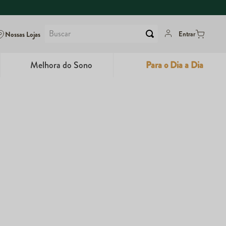
Buscar
Nossas Lojas
Entrar
Melhora do Sono
Para o Dia a Dia
6
º
Dux
7
º
Maca Peruana
8
º
Super Coffee
9
º
Colágeno
10
º
True