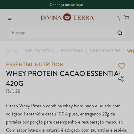
Conheça nossas lojas!
Buscar
SUPLEMENTOS
PROTEÍNAS
WHEY PROTEIN
WH
ESSENTIAL NUTRITION
1
º
6
º
Whey
Dux
WHEY PROTEIN CACAO ESSENTIAL
420G
2
º
7
º
Creatina
Colágeno
Ref
:
28
3
º
8
º
Ômega
Maca Peruana
Cacao Whey Protein combina whey hidrolisado e isolado com
4
º
9
º
Garrafa
Nac
colágeno Peptan® e cacau 100% puro, entregando 22g de
proteína por porção para desempenho e recuperação muscular.
5
º
10
º
Magnésio
Super Coffee
Com sabor intenso e natural, é adoçado com taumatina e estévia,