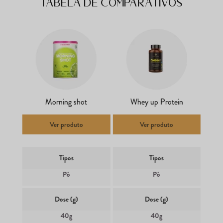
Tabela de comparativos
Morning shot
Whey up Protein
Ver produto
Ver produto
Tipos
Tipos
Pó
Pó
Dose (g)
Dose (g)
40g
40g