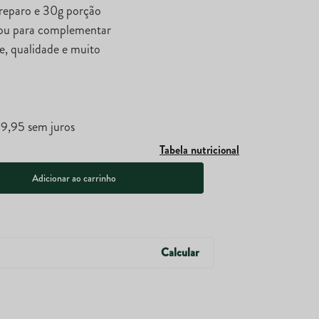
 preparo e 30g porção
o ou para complementar
te, qualidade e muito
69
,
95
sem juros
Tabela nutricional
Adicionar ao carrinho