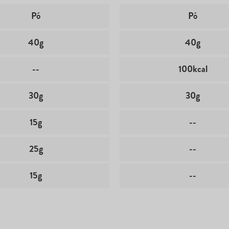
Pó
Pó
40g
40g
--
100kcal
30g
30g
15g
--
25g
--
15g
--