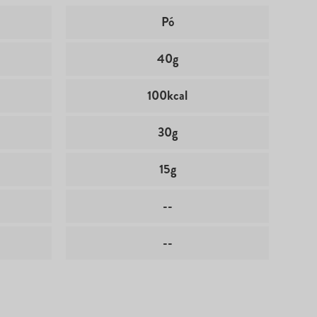
Pó
40g
100kcal
30g
15g
--
--