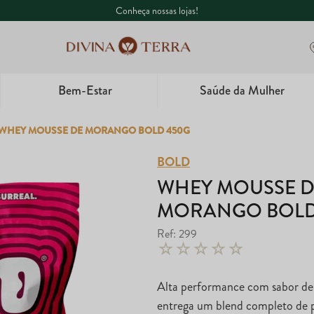
aqui!
Conheça nossas lojas!
Bem-Estar
Saúde da Mulher
1
º
Whey
WHEY MOUSSE DE MORANGO BOLD 450G
2
º
Creatina
BOLD
WHEY MOUSSE D
3
º
Ômega
MORANGO BOLD
4
º
Garrafa
Ref
:
299
☆
☆
☆
☆
☆
5
º
Magnésio
Alta performance com sabor d
entrega um blend completo de 