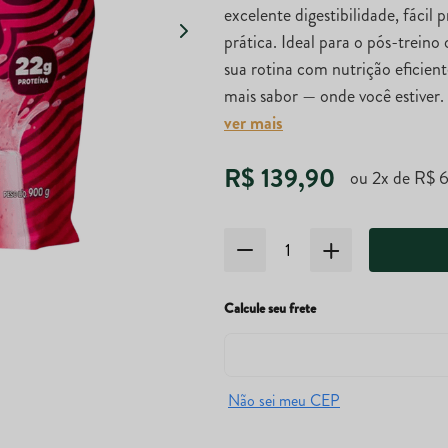
excelente digestibilidade, fácil
prática. Ideal para o pós-trein
sua rotina com nutrição eficien
mais sabor — onde você estiver.
ver mais
R$
139
,
90
ou
2
x de
R$
Calcule seu frete