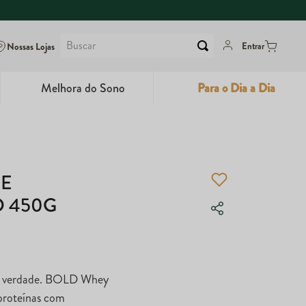
Buscar
Nossas Lojas
Entrar
Melhora do Sono
Para o Dia a Dia
6
º
Colágeno
7
º
Maca Peruana
E
8
º
Super Coffee
 450G
9
º
Dux
10
º
True
e verdade. BOLD Whey
proteínas com