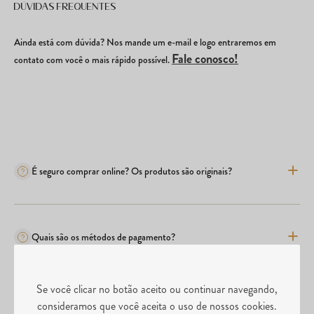
Dúvidas frequentes
Ainda está com dúvida? Nos mande um e-mail e logo entraremos em
Fale conosco!
contato com você o mais rápido possível.
É seguro comprar online? Os produtos são originais?
Quais são os métodos de pagamento?
Se você clicar no botão aceito ou continuar navegando,
Comprei o produto errado, posso realizar a troca?
consideramos que você aceita o uso de nossos cookies.