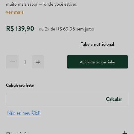
muito mais sabor — onde você estiver.
ver mais
R$
139
,
90
ou
2
x de
R$
69
,
95
sem juros
Tabela nutricional
Adicionar ao carrinho
Calcule seu frete