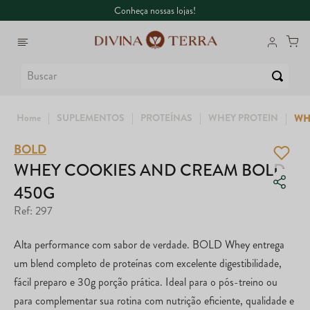
Conheça nossas lojas!
Buscar
SUPLEMENTOS
PROTEÍNAS
WHEY PROTEIN
WH
BOLD
1
º
6
º
Whey
Dux
WHEY COOKIES AND CREAM BOLD
450G
2
º
7
º
Creatina
Maca Peruana
Ref
:
297
3
º
8
º
Ômega
Super Coffee
Alta performance com sabor de verdade. BOLD Whey entrega
4
º
9
º
Garrafa
Colágeno
um blend completo de proteínas com excelente digestibilidade,
fácil preparo e 30g porção prática. Ideal para o pós-treino ou
5
º
10
º
Magnésio
True
para complementar sua rotina com nutrição eficiente, qualidade e