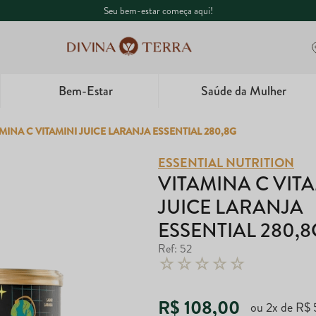
Seu bem-estar começa aqui!
Bem-Estar
Saúde da Mulher
1
º
Whey
MINA C VITAMINI JUICE LARANJA ESSENTIAL 280,8G
2
º
Creatina
ESSENTIAL NUTRITION
VITAMINA C VIT
3
º
Ômega
JUICE LARANJA
4
º
ESSENTIAL 280,8
Garrafa
Ref
:
52
5
º
Magnésio
☆
☆
☆
☆
☆
R$
108
,
00
ou
2
x de
R$