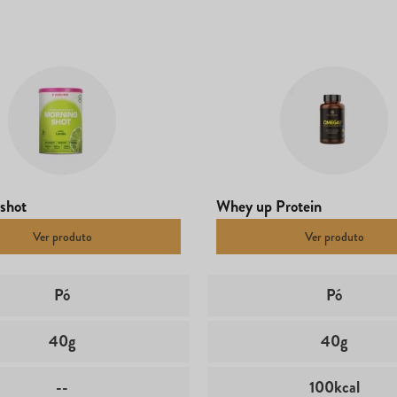
shot
Whey up Protein
Ver produto
Ver produto
Pó
Pó
40g
40g
--
100kcal