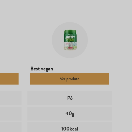
Best vegan
Ver produto
Pó
40g
100kcal