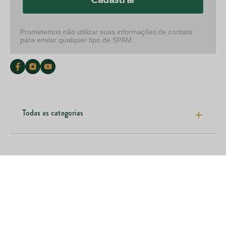
Prometemos não utilizar suas informações de contato
para enviar qualquer tipo de SPAM.
Todas as categorias
Pele cabelos e unhas
Articulações e ossos
Nossas marcas
Emagrecimento e fitness
Saúde digestiva
Institucional
Outras categorias
Onde encontrar
Como comprar
Contato