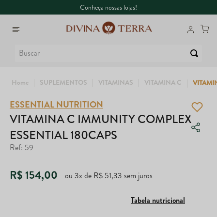
Conheça nossas lojas!
Buscar
SUPLEMENTOS
VITAMINAS
VITAMINA C
VITAMI
ESSENTIAL NUTRITION
1
º
6
º
Whey
Dux
VITAMINA C IMMUNITY COMPLEX
ESSENTIAL 180CAPS
2
º
7
º
Creatina
Colágeno
Ref
:
59
3
º
8
º
Ômega
Maca Peruana
R$
154
,
00
ou
3
x de
R$
51
,
33
sem juros
4
º
9
º
Garrafa
Nac
Tabela nutricional
5
º
10
º
Magnésio
Super Coffee