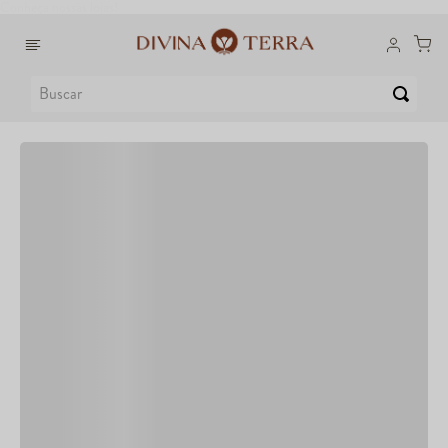
Conheça nossas lojas!
Buscar
1
º
6
º
Whey
Dux
2
º
7
º
Creatina
Colágeno
3
º
8
º
Ômega
Maca Peruana
4
º
9
º
Garrafa
Nac
5
º
10
º
Magnésio
Super Coffee