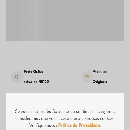
Frete Grátis
Produtos
acima de
R$120
Originais
NEWSLETTER
Se você clicar no botão aceito ou continuar navegando,
consideramos que você aceita o uso de nossos cookies.
Cadastre-se e receba novidades da Divina Terra
Verifique nossa
Política de Privacidade.