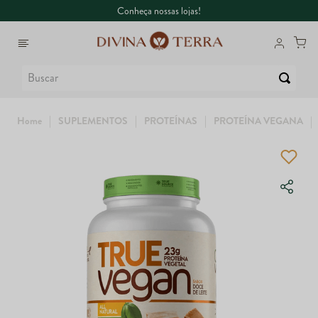
Conheça nossas lojas!
Buscar
SUPLEMENTOS
PROTEÍNAS
PROTEÍNA VEGANA
1
º
6
º
Whey
Colágeno
2
º
7
º
Creatina
Dux
3
º
8
º
Garrafa
Maca Peruana
4
º
9
º
Ômega
Super Coffee
5
º
10
º
Magnésio
True