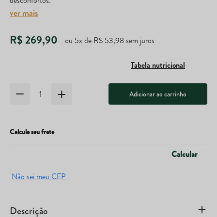
desconfortos.
ver mais
R$
269
,
90
ou
5
x de
R$
53
,
98
sem juros
Tabela nutricional
Adicionar ao carrinho
Calcule seu frete
Descrição