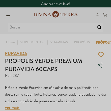
Conheça nossas lojas!
Buscar
SUPLEMENTOS
VITAMINAS
PROPÓLIS
PRÓPOLI
PURAVIDA
1
º
6
º
Whey
Colágeno
PRÓPOLIS VERDE PREMIUM
PURAVIDA 60CAPS
2
º
7
º
Creatina
Maca Peruana
Ref
:
287
3
º
8
º
Ômega
Super Coffee
Própolis Verde Puravida em cápsulas: 4x mais polifenóis por
4
º
9
º
Garrafa
Dux
dose, sem o sabor forte. Potência concentrada, praticidade no dia
a dia e alto padrão de pureza em cada cápsula.
5
º
10
º
Magnésio
True
ver mais