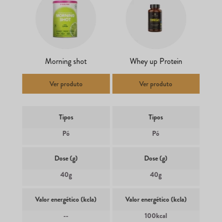
Morning shot
Whey up Protein
Ver produto
Ver produto
Tipos
Tipos
Pó
Pó
Dose (g)
Dose (g)
40g
40g
Valor energético (kcla)
Valor energético (kcla)
--
100kcal