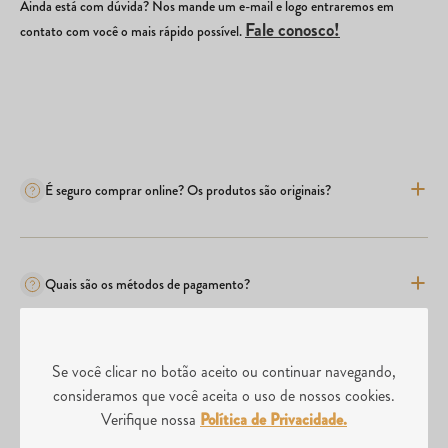
Ainda está com dúvida? Nos mande um e-mail e logo entraremos em
Fale conosco!
contato com você o mais rápido possível.
É seguro comprar online? Os produtos são originais?
Quais são os métodos de pagamento?
Se você clicar no botão aceito ou continuar navegando,
Comprei o produto errado, posso realizar a troca?
consideramos que você aceita o uso de nossos cookies.
Verifique nossa
Política de Privacidade.