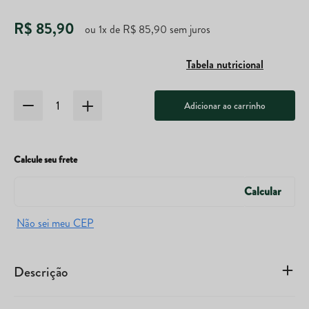
R$
85
,
90
ou
1
x de
R$
85
,
90
sem juros
Tabela nutricional
Adicionar ao carrinho
Calcule seu frete
Descrição