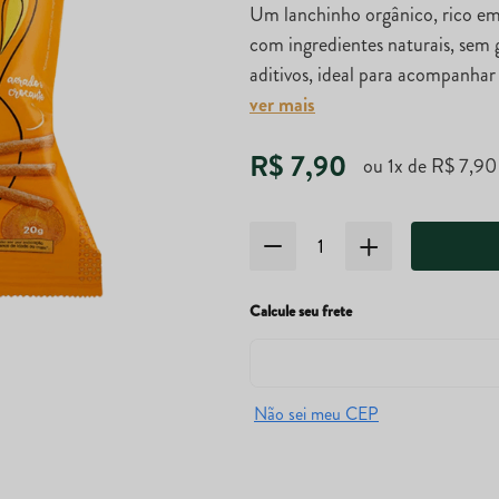
Um lanchinho orgânico, rico em 
com ingredientes naturais, sem 
aditivos, ideal para acompanhar
ver mais
R$
7
,
90
ou
1
x de
R$
7
,
90
Calcule seu frete