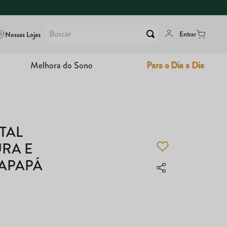
Buscar
Nossas Lojas
Entrar
Melhora do Sono
Para o Dia a Dia
6
º
Dux
7
º
Maca Peruana
TAL
8
º
Super Coffee
RA E
9
º
PAPAPÁ
Colágeno
10
º
True