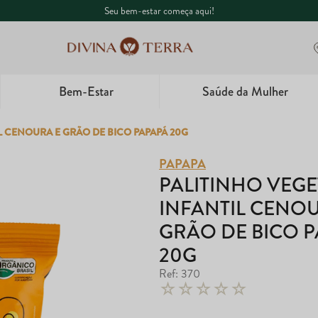
Seu bem-estar começa aqui!
Bem-Estar
Saúde da Mulher
1
º
Whey
L CENOURA E GRÃO DE BICO PAPAPÁ 20G
2
º
Creatina
PAPAPA
PALITINHO VEGE
3
º
Ômega
INFANTIL CENOU
4
º
GRÃO DE BICO 
Garrafa
20G
5
º
Magnésio
Ref
:
370
☆
☆
☆
☆
☆