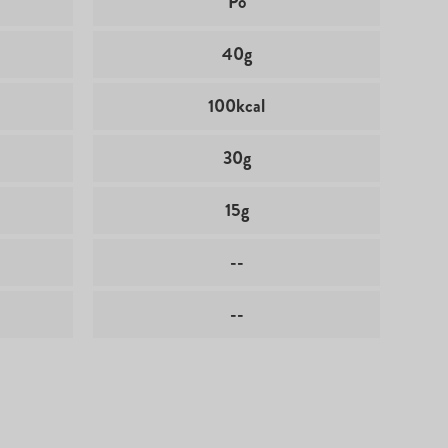
Pó
40g
100kcal
30g
15g
--
--