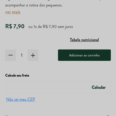
acompanhar a rotina dos pequenos.
ver mais
R$
7
,
90
ou
1
x de
R$
7
,
90
sem juros
Tabela nutricional
Adicionar ao carrinho
Calcule seu frete