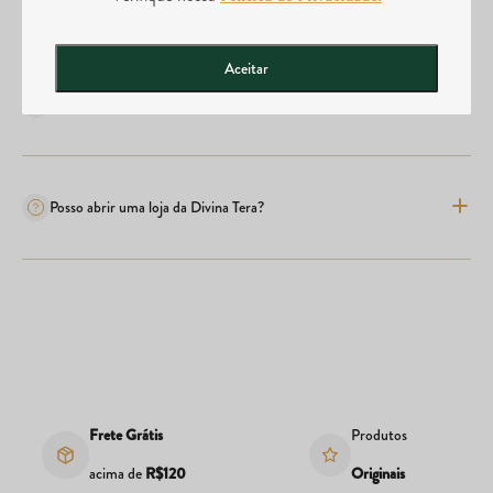
Quais são os métodos de pagamento?
Aceitar
Comprei o produto errado, posso realizar a troca?
Posso abrir uma loja da Divina Tera?
Frete Grátis
Produtos
acima de
R$120
Originais