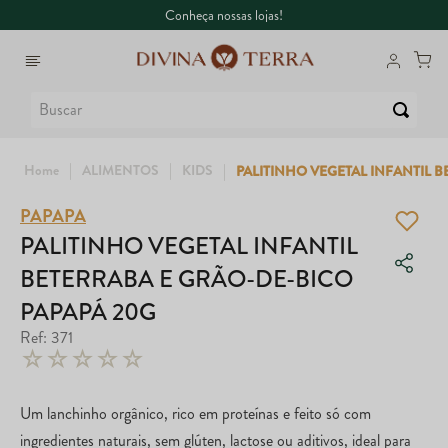
Conheça nossas lojas!
Buscar
ALIMENTOS
KIDS
PALITINHO VEGETAL INFANTIL 
PAPAPA
1
º
6
º
Whey
Maca Peruana
PALITINHO VEGETAL INFANTIL
BETERRABA E GRÃO-DE-BICO
2
º
7
º
Creatina
Coenzima Q10
PAPAPÁ 20G
3
º
8
º
Ômega
Super Coffee
Ref
:
371
☆
☆
☆
☆
☆
4
º
9
º
Garrafa
True
Um lanchinho orgânico, rico em proteínas e feito só com
5
º
10
º
Magnésio
Colágeno
ingredientes naturais, sem glúten, lactose ou aditivos, ideal para