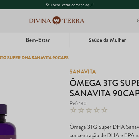
Seu bem-estar começa aqui!
Bem-Estar
Saúde da Mulher
1
º
Whey
TG SUPER DHA SANAVITA 90CAPS
2
º
Creatina
SANAVITA
ÔMEGA 3TG SUP
3
º
Garrafa
SANAVITA 90CA
4
º
Ômega
Ref
:
130
☆
☆
☆
☆
☆
5
º
Magnésio
Ômega 3TG Super DHA Sanavit
concentração de DHA e EPA na 