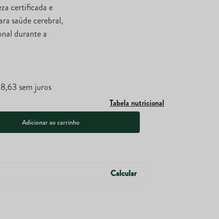
a certificada e
ara saúde cerebral,
onal durante a
58
,
63
sem juros
Tabela nutricional
Adicionar ao carrinho