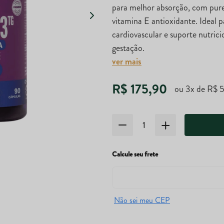
para melhor absorção, com purez
vitamina E antioxidante. Ideal p
cardiovascular e suporte nutrici
gestação.
ver mais
R$
175
,
90
ou
3
x de
R$
Calcule seu frete