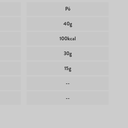
Pó
40g
100kcal
30g
15g
--
--