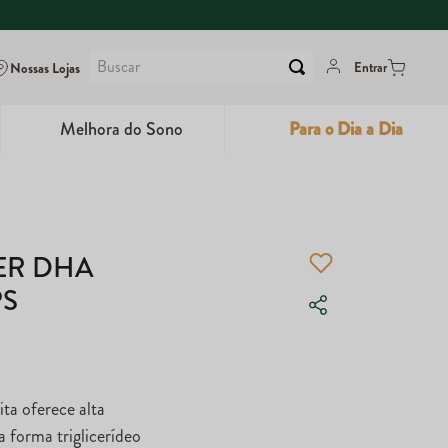
Buscar
Nossas Lojas
Entrar
Melhora do Sono
Para o Dia a Dia
6
º
Colágeno
7
º
Dux
ER DHA
8
º
Maca Peruana
PS
9
º
Super Coffee
10
º
True
a oferece alta
forma triglicerídeo