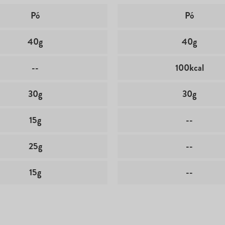
Pó
Pó
40g
40g
--
100kcal
30g
30g
15g
--
25g
--
15g
--