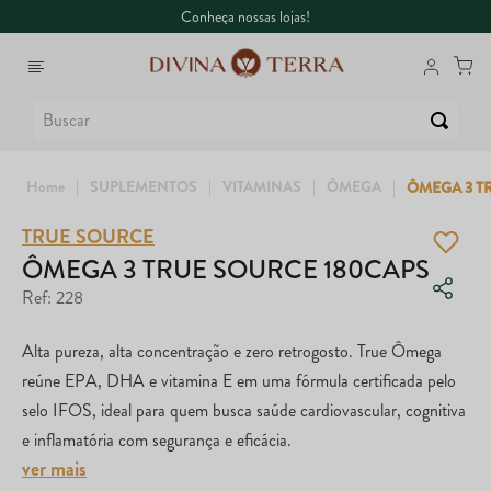
Conheça nossas lojas!
Buscar
SUPLEMENTOS
VITAMINAS
ÔMEGA
ÔMEGA 3 T
TRUE SOURCE
1
º
6
º
Whey
Dux
ÔMEGA 3 TRUE SOURCE 180CAPS
Ref
:
228
2
º
7
º
Creatina
Colágeno
Alta pureza, alta concentração e zero retrogosto. True Ômega
3
º
8
º
Ômega
Maca Peruana
reúne EPA, DHA e vitamina E em uma fórmula certificada pelo
4
º
9
º
Garrafa
Nac
selo IFOS, ideal para quem busca saúde cardiovascular, cognitiva
e inflamatória com segurança e eficácia.
5
º
10
º
Magnésio
Super Coffee
ver mais