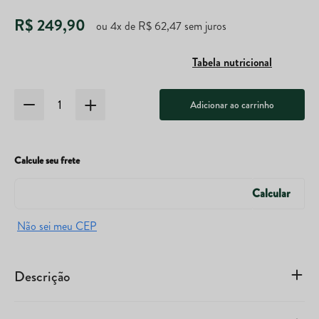
R$
249
,
90
ou
4
x de
R$
62
,
47
sem juros
Tabela nutricional
Adicionar ao carrinho
Calcule seu frete
Descrição