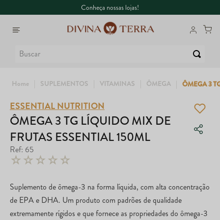
Conheça nossas lojas!
Buscar
SUPLEMENTOS
VITAMINAS
ÔMEGA
ÔMEGA 3 TG
ESSENTIAL NUTRITION
1
º
6
º
Whey
Colágeno
ÔMEGA 3 TG LÍQUIDO MIX DE
FRUTAS ESSENTIAL 150ML
2
º
7
º
Creatina
Maca Peruana
Ref
:
65
☆
☆
☆
☆
☆
3
º
8
º
Ômega
Super Coffee
4
º
9
º
Garrafa
Dux
Suplemento de ômega-3 na forma líquida, com alta concentração
de EPA e DHA. Um produto com padrões de qualidade
5
º
10
º
Magnésio
True
extremamente rígidos e que fornece as propriedades do ômega-3