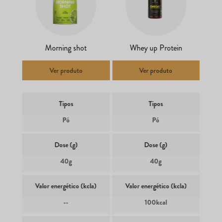
Morning shot
Whey up Protein
Ver produto
Ver produto
Tipos
Tipos
Pó
Pó
Dose (g)
Dose (g)
40g
40g
Valor energético (kcla)
Valor energético (kcla)
--
100kcal