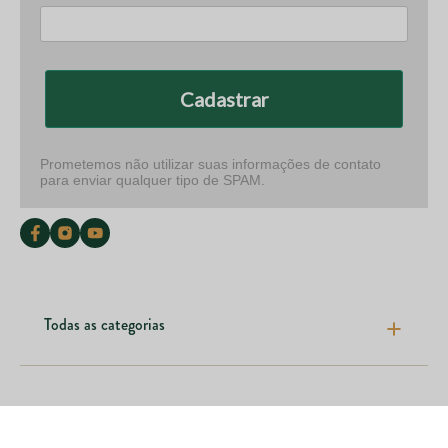
Cadastrar
Prometemos não utilizar suas informações de contato
para enviar qualquer tipo de SPAM.
Todas as categorias
Pele cabelos e unhas
Articulações e ossos
Nossas marcas
Emagrecimento e fitness