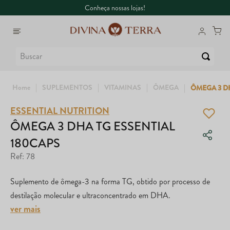
Conheça nossas lojas!
Buscar
SUPLEMENTOS
VITAMINAS
ÔMEGA
ÔMEGA 3 DH
ESSENTIAL NUTRITION
1
º
6
º
Whey
Dux
ÔMEGA 3 DHA TG ESSENTIAL
180CAPS
2
º
7
º
Creatina
Maca Peruana
Ref
:
78
3
º
8
º
Ômega
Super Coffee
Suplemento de ômega-3 na forma TG, obtido por processo de
4
º
9
º
Garrafa
Colágeno
destilação molecular e ultraconcentrado em DHA.
ver mais
5
º
10
º
Magnésio
True