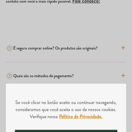
Fale conosco!
contato com você o mais rápido possível.
É seguro comprar online? Os produtos são originais?
Quais são os métodos de pagamento?
Se você clicar no botão aceito ou continuar navegando,
Comprei o produto errado, posso realizar a troca?
consideramos que você aceita o uso de nossos cookies.
Verifique nossa
Política de Privacidade.
Posso abrir uma loja da Divina Tera?