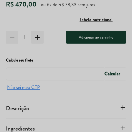
R$
470
,
00
ou
6
x de
R$
78
,
33
sem juros
Tabela nutricional
Adicionar ao carrinho
Calcule seu frete
Descrição
Ingredientes