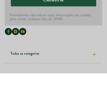
Prometemos não utilizar suas informações de contato
para enviar qualquer tipo de SPAM.
Todas as categorias
Pele cabelos e unhas
Articulações e ossos
Nossas marcas
Emagrecimento e fitness
Saúde digestiva
Institucional
Outras categorias
Onde encontrar
Como comprar
Contato