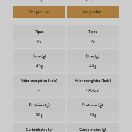
Ver produto
Ver produto
Tipos
Tipos
Pó
Pó
Dose (g)
Dose (g)
40g
40g
Valor energético (kcla)
Valor energético (kcla)
--
100kcal
Proteínas (g)
Proteínas (g)
30g
30g
Carboidratos (g)
Carboidratos (g)