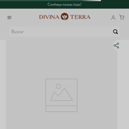
Conheça nossas lojas!
Buscar
1
º
6
º
Whey
Colágeno
2
º
7
º
Creatina
Maca Peruana
3
º
8
º
Ômega
Super Coffee
4
º
9
º
Garrafa
Dux
5
º
10
º
Magnésio
True