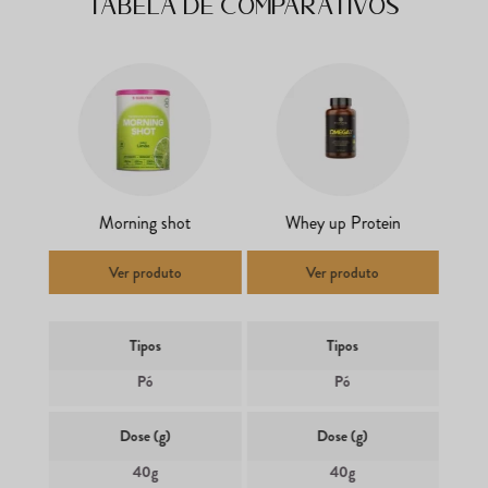
Tabela de comparativos
Morning shot
Whey up Protein
Ver produto
Ver produto
Tipos
Tipos
Pó
Pó
Dose (g)
Dose (g)
40g
40g