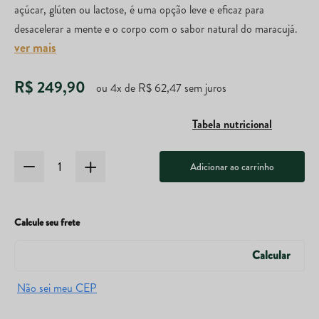
açúcar, glúten ou lactose, é uma opção leve e eficaz para
desacelerar a mente e o corpo com o sabor natural do maracujá.
ver mais
R$
249
,
90
ou
4
x de
R$
62
,
47
sem juros
Tabela nutricional
Adicionar ao carrinho
Calcule seu frete