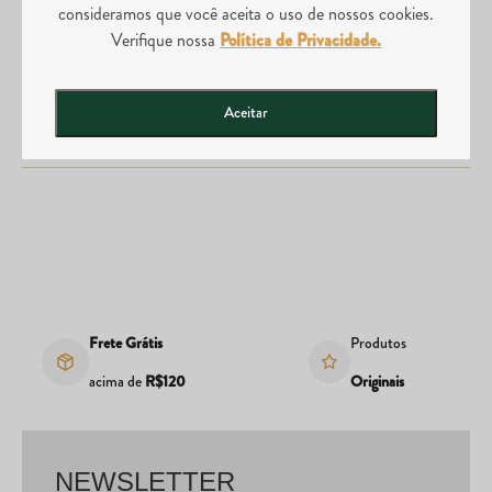
Comprei o produto errado, posso realizar a troca?
consideramos que você aceita o uso de nossos cookies.
Verifique nossa
Política de Privacidade.
Aceitar
Posso abrir uma loja da Divina Tera?
Frete Grátis
Produtos
acima de
R$120
Originais
NEWSLETTER