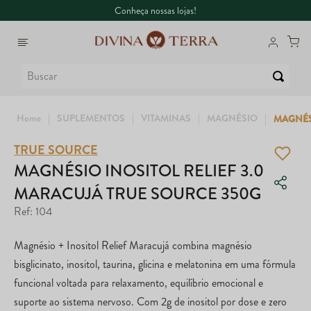
Conheça nossas lojas!
Buscar
SUPLEMENTOS
VITAMINAS
MAGNÉSIO
MAGNÉS
TRUE SOURCE
1
º
6
º
Whey
Colágeno
MAGNÉSIO INOSITOL RELIEF 3.0
MARACUJÁ TRUE SOURCE 350G
2
º
7
º
Creatina
Maca Peruana
Ref
:
104
3
º
8
º
Ômega
Super Coffee
Magnésio + Inositol Relief Maracujá combina magnésio
4
º
9
º
Garrafa
Dux
bisglicinato, inositol, taurina, glicina e melatonina em uma fórmula
funcional voltada para relaxamento, equilíbrio emocional e
5
º
10
º
Magnésio
True
suporte ao sistema nervoso. Com 2g de inositol por dose e zero