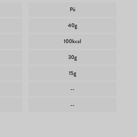
Pó
40g
100kcal
30g
15g
--
--