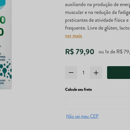
auxiliando na produção de energi
muscular e na redução da fadiga
praticantes de atividade física 
frequente. Livre de glúten, lactos
ver mais
R$
79
,
90
ou
1
x de
R$
79
Calcule seu frete