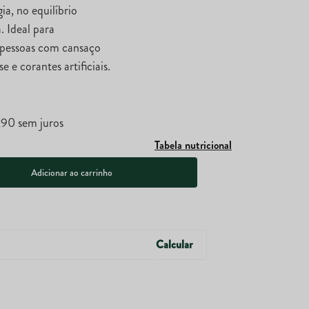
a, no equilíbrio
. Ideal para
e pessoas com cansaço
e e corantes artificiais.
,
90
sem juros
Tabela nutricional
Adicionar ao carrinho