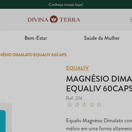
aqui!
Conheça nossas lojas!
Bem-Estar
Saúde da Mulher
1
º
Whey
ÉSIO DIMALATO EQUALIV 60CAPS
2
º
Creatina
EQUALIV
MAGNÉSIO DIM
3
º
Ômega
EQUALIV 60CAP
4
º
Garrafa
Ref
:
274
☆
☆
☆
☆
☆
5
º
Magnésio
Equaliv Magnésio Dimalato com
málico em uma forma altamente