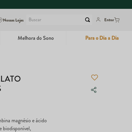
Buscar
Nossas Lojas
Entrar
Melhora do Sono
Para o Dia a Dia
6
º
Dux
7
º
Maca Peruana
ALATO
8
º
Super Coffee
S
9
º
Colágeno
10
º
True
bina magnésio e ácido
 biodisponível,