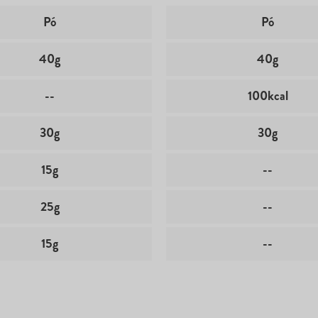
Pó
Pó
40g
40g
--
100kcal
30g
30g
15g
--
25g
--
15g
--