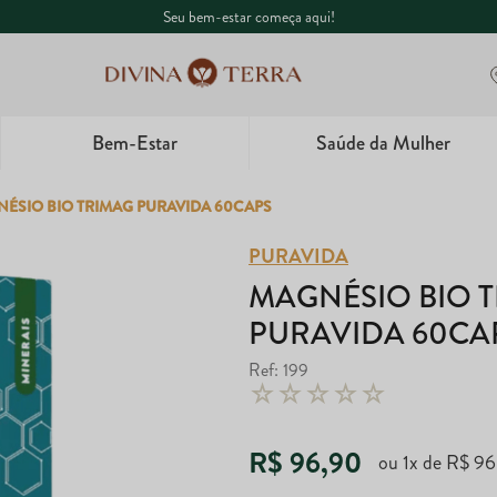
Seu bem-estar começa aqui!
Bem-Estar
Saúde da Mulher
1
º
Whey
ÉSIO BIO TRIMAG PURAVIDA 60CAPS
2
º
Creatina
PURAVIDA
MAGNÉSIO BIO 
3
º
Ômega
PURAVIDA 60CA
4
º
Garrafa
Ref
:
199
☆
☆
☆
☆
☆
5
º
Magnésio
R$
96
,
90
ou
1
x de
R$
96