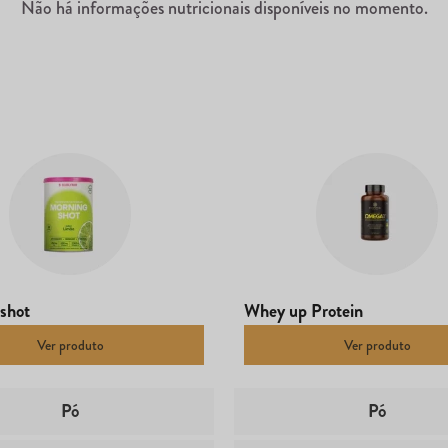
Não há informações nutricionais disponíveis no momento.
shot
Whey up Protein
Ver produto
Ver produto
Pó
Pó