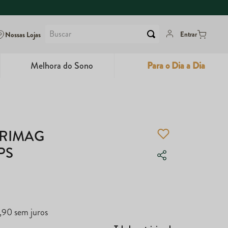
Buscar
Nossas Lojas
Entrar
Melhora do Sono
Para o Dia a Dia
6
º
Dux
7
º
Maca Peruana
TRIMAG
8
º
Super Coffee
PS
9
º
Colágeno
10
º
True
,
90
sem juros