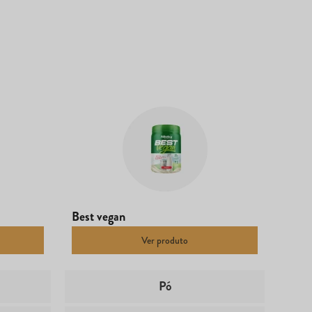
Best vegan
Ver produto
Pó