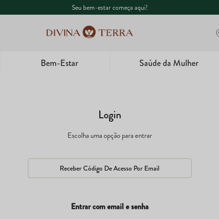
Seu bem-estar começa aqui!
Bem-Estar
Saúde da Mulher
1
º
Whey
2
º
Creatina
3
º
Ômega
4
º
Garrafa
Receber Código De Acesso Por Email
5
º
Magnésio
Entrar com email e senha