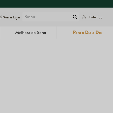
Buscar
Nossas Lojas
Entrar
Melhora do Sono
Para o Dia a Dia
6
º
Colágeno
7
º
Maca Peruana
8
º
Super Coffee
9
º
Dux
10
º
True