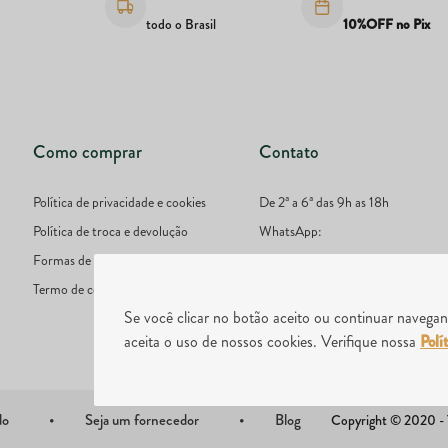
todo o Brasil
10%OFF no Pix
Como comprar
Contato
Política de privacidade e cookies
De 2ª a 6ª das 9h as 18h
Política de troca e devolução
WhatsApp:
Formas de pagamento
51 9777-4987
Termo de consentimento
E-mail: online@lojadivinaterra.co
Se você clicar no botão aceito ou continuar naveg
aceita o uso de nossos cookies. Verifique nossa
Polí
do
Seja um fornecedor
Blog
Copyright © 2020 - To