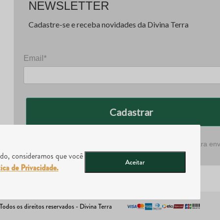
NEWSLETTER
Cadastre-se e receba novidades da Divina Terra
Email*
Cadastrar
m.br
Prometemos não utilizar suas informações de contato para env
qualquer tipo de SPAM.
ando, consideramos que você
Aceitar
tica de Privacidade.
dos os direitos reservados - Divina Terra