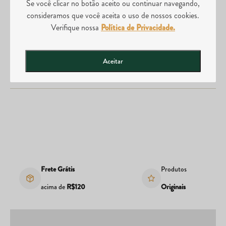
Se você clicar no botão aceito ou continuar navegando,
consideramos que você aceita o uso de nossos cookies.
Comprei o produto errado, posso realizar a troca?
Verifique nossa
Política de Privacidade.
Aceitar
Posso abrir uma loja da Divina Tera?
Frete Grátis
Produtos
acima de
R$120
Originais