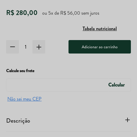
R$
280
,
00
ou
5
x de
R$
56
,
00
sem juros
Tabela nutricional
Adicionar ao carrinho
Calcule seu frete
Descrição