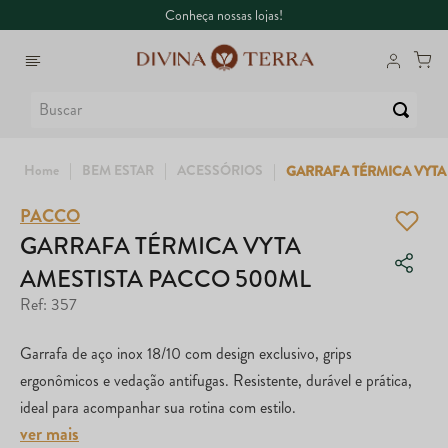
Conheça nossas lojas!
Buscar
BEM ESTAR
ACESSÓRIOS
GARRAFA TÉRMICA VYTA
PACCO
1
º
6
º
Whey
Colágeno
GARRAFA TÉRMICA VYTA
AMESTISTA PACCO 500ML
2
º
7
º
Creatina
Dux
Ref
:
357
3
º
8
º
Garrafa
Maca Peruana
Garrafa de aço inox 18/10 com design exclusivo, grips
4
º
9
º
Ômega
Super Coffee
ergonômicos e vedação antifugas. Resistente, durável e prática,
ideal para acompanhar sua rotina com estilo.
5
º
10
º
Magnésio
True
ver mais