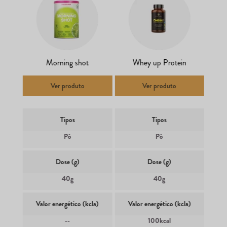
Morning shot
Whey up Protein
Ver produto
Ver produto
Tipos
Tipos
Pó
Pó
Dose (g)
Dose (g)
40g
40g
Valor energético (kcla)
Valor energético (kcla)
--
100kcal