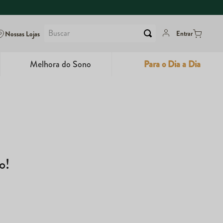
Buscar
Nossas Lojas
Entrar
Melhora do Sono
Para o Dia a Dia
6
º
Colágeno
7
º
Maca Peruana
8
º
Super Coffee
9
º
Dux
o!
10
º
True