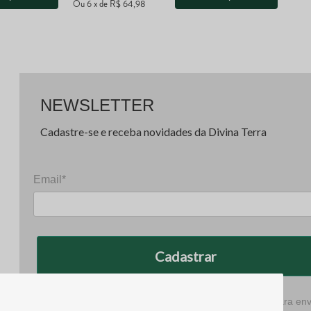
Ou
6
x
de
R$ 64,98
NEWSLETTER
Cadastre-se e receba novidades da Divina Terra
Email*
Cadastrar
m.br
Prometemos não utilizar suas informações de contato para env