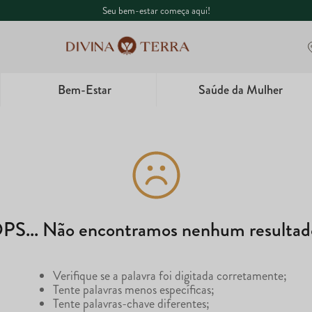
Seu bem-estar começa aqui!
Bem-Estar
Saúde da Mulher
1
º
Whey
2
º
Creatina
3
º
Ômega
4
º
Garrafa
PS... Não encontramos nenhum resultad
5
º
Magnésio
Verifique se a palavra foi digitada corretamente;
Tente palavras menos específicas;
Tente palavras-chave diferentes;