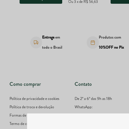
Ou
3
x
de
R$ 56,63
s
Entrega
em
Produtos com
todo o Brasil
10%OFF no Pix
Como comprar
Contato
Política de privacidade e cookies
De 2ª a 6ª das 9h as 18h
Política de troca e devolução
WhatsApp:
Formas de pagamento
51 9777-4987
Termo de consentimento
E-mail: online@lojadivinaterra.co