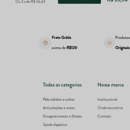
Ou
3
x
de
R$ 56,63
Frete Grátis
Produto
acima de
R$120
Originais
Todas as categorias
Nossa marca
Pele cabelos e unhas
Institucional
Articulações e ossos
Onde encontrar
Emagrecimento e fitness
Contato
Saúde digestiva