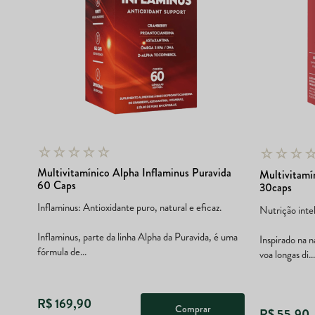
☆
☆
☆
☆
☆
☆
☆
☆
Multivitamínico Alpha Inflaminus Puravida
Multivitamí
60 Caps
30caps
Inflaminus: Antioxidante puro, natural e eficaz.
Nutrição intel
Inflaminus, parte da linha Alpha da Puravida, é uma
Inspirado na n
fórmula de...
voa longas di...
R$
169
,
90
Comprar
R$
55
,
90