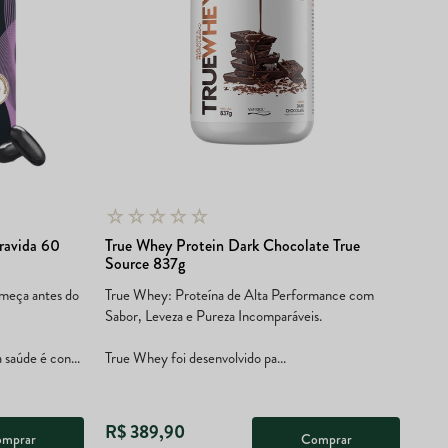
☆
☆
☆
☆
☆
ravida 60
True Whey Protein Dark Chocolate True
Source 837g
omeça antes do
True Whey: Proteína de Alta Performance com
Sabor, Leveza e Pureza Incomparáveis.
 saúde é con...
True Whey foi desenvolvido pa...
R$
389
,
90
mprar
Comprar