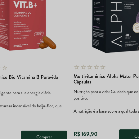
☆
☆
☆
☆
☆
☆
☆
Multivitamínico Alpha Mater Pu
nico Bio Vitamina B Puravida
Cápsulas
Nutrição para a vida: Cuidado que c
igente para sua energia diária.
positivo.
atureza incansável do beija-flor, que
A nutrição é a base sobre a qual toda a
R$
169
,
90
Co
Comprar