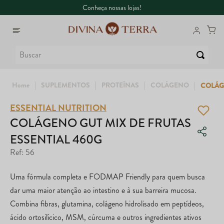
Conheça nossas lojas!
Buscar
SUPLEMENTOS
PROTEÍNAS
COLÁGENO
COLÁGE
ESSENTIAL NUTRITION
1
º
6
º
Whey
Dux
COLÁGENO GUT MIX DE FRUTAS
ESSENTIAL 460G
2
º
7
º
Creatina
Maca Peruana
Ref
:
56
3
º
8
º
Ômega
Super Coffee
Uma fórmula completa e FODMAP Friendly para quem busca
4
º
9
º
Garrafa
Colágeno
dar uma maior atenção ao intestino e à sua barreira mucosa.
Combina fibras, glutamina, colágeno hidrolisado em peptídeos,
5
º
10
º
Magnésio
True
ácido ortosilícico, MSM, cúrcuma e outros ingredientes ativos