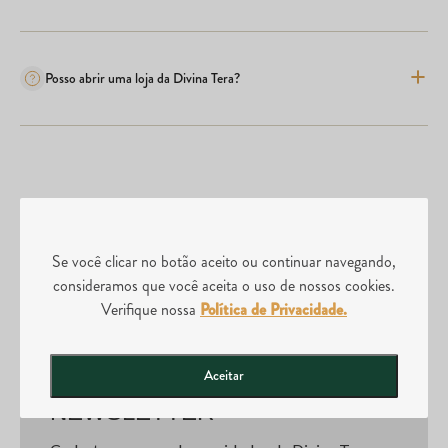
Posso abrir uma loja da Divina Tera?
Se você clicar no botão aceito ou continuar navegando,
consideramos que você aceita o uso de nossos cookies.
Frete Grátis
Produtos
Verifique nossa
Política de Privacidade.
acima de
R$120
Originais
Aceitar
NEWSLETTER