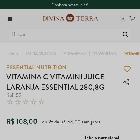
Conheça nossas lojas!
Buscar
SUPLEMENTOS
VITAMINAS
VITAMINA C
VITAMI
ESSENTIAL NUTRITION
1
º
6
º
Whey
Dux
VITAMINA C VITAMINI JUICE
LARANJA ESSENTIAL 280,8G
2
º
7
º
Creatina
Colágeno
Ref
:
52
☆
☆
☆
☆
☆
3
º
8
º
Ômega
Maca Peruana
4
º
9
º
Garrafa
Nac
R$
108
,
00
ou
2
x de
R$
54
,
00
sem juros
5
º
10
º
Magnésio
Super Coffee
Tabela nutricional