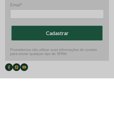
Email*
Cadastrar
Prometemos não utilizar suas informações de contato
para enviar qualquer tipo de SPAM.
Todas as categorias
Pele cabelos e unhas
Articulações e ossos