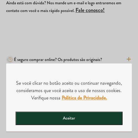
Ainda está com dúvida? Nos mande um e-mail e logo entraremos em
Fale conosco!
contato com você o mais rápido possível.
É seguro comprar online? Os produtos são originais?
Se você clicar no botão aceito ou continuar navegando,
Quais são os métodos de pagamento?
consideramos que você aceita o uso de nossos cookies.
Verifique nossa
Política de Privacidade.
Comprei o produto errado, posso realizar a troca?
Aceitar