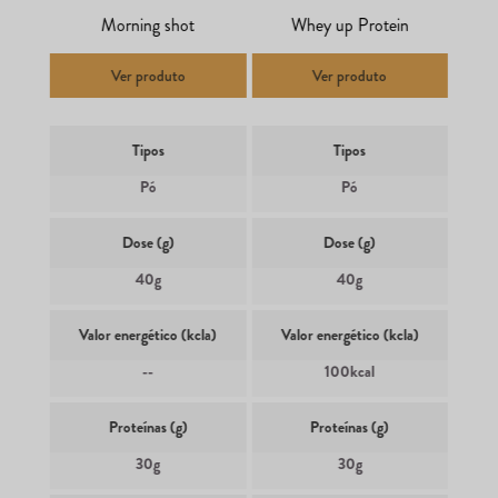
Morning shot
Whey up Protein
Ver produto
Ver produto
Tipos
Tipos
Pó
Pó
Dose (g)
Dose (g)
40g
40g
Valor energético (kcla)
Valor energético (kcla)
--
100kcal
Proteínas (g)
Proteínas (g)
30g
30g