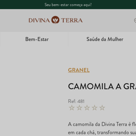
Seu bem-estar começa aqui!
Bem-Estar
Saúde da Mulher
1
º
Whey
2
º
Creatina
GRANEL
3
º
Garrafa
CAMOMILA A GR
4
º
Ômega
Ref
:
481
☆
☆
☆
☆
☆
5
º
Magnésio
A camomila da Divina Terra é f
em cada chá, transformando s