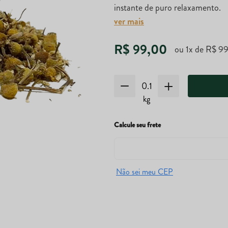
instante de puro relaxamento.
ver mais
R$
99
,
00
ou
1
x de
R$
9
kg
Calcule seu frete