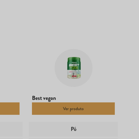
Best vegan
Ver produto
Pó