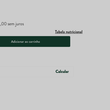
9
,
00
sem juros
Tabela nutricional
Adicionar ao carrinho