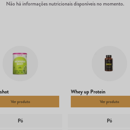
Não há informações nutricionais disponíveis no momento.
shot
Whey up Protein
Ver produto
Ver produto
Pó
Pó