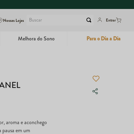
Buscar
Nossas Lojas
Entrar
Melhora do Sono
Para o Dia a Dia
6
º
Colágeno
7
º
Dux
8
º
Maca Peruana
ANEL
9
º
Super Coffee
10
º
True
lor, aroma e aconchego
ua pausa em um