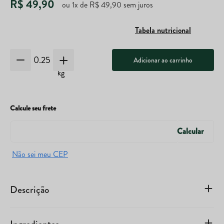
R$
49
,
90
ou
1
x de
R$
49
,
90
sem juros
Tabela nutricional
Adicionar ao carrinho
kg
Calcule seu frete
Descrição