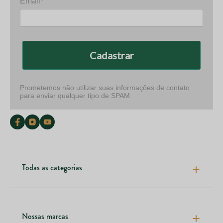
Email*
Cadastrar
Prometemos não utilizar suas informações de contato
para enviar qualquer tipo de SPAM.
Todas as categorias
Pele cabelos e unhas
Articulações e ossos
Nossas marcas
Emagrecimento e fitness