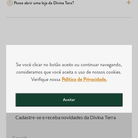
Posso abrir uma loja da Divina Tera?
Se você clicar no botão aceito ou continuar navegando,
Frete Grátis
Produtos
consideramos que você aceita o uso de nossos cookies.
acima de
R$120
Originais
Verifique nossa
Política de Privacidade.
Aceitar
NEWSLETTER
Cadastre-se e receba novidades da Divina Terra