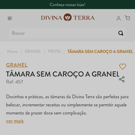
Conheça nossas lojas!
Buscar
GRANEL
FRUTA
TÂMARA SEM CAROÇO A GRANEL
GRANEL
1
º
6
º
Whey
Dux
TÂMARA SEM CAROÇO A GRANEL
Ref
:
457
2
º
7
º
Creatina
Colágeno
Docinhas e práticas, as tâmaras da Divina Terra são perfeitas para
3
º
8
º
Ômega
Maca Peruana
beliscar, incrementar receitas ou simplesmente se permitir aquele
4
º
9
º
Garrafa
Nac
momento de prazer doce sem complicação.
ver mais
5
º
10
º
Magnésio
Super Coffee