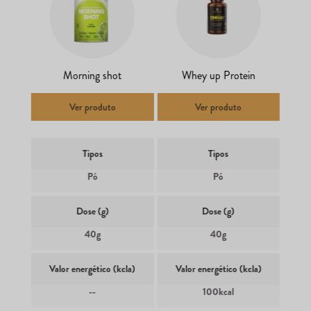
Morning shot
Whey up Protein
Ver produto
Ver produto
Tipos
Tipos
Pó
Pó
Dose (g)
Dose (g)
40g
40g
Valor energético (kcla)
Valor energético (kcla)
--
100kcal