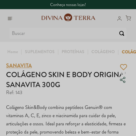
Conheça nossas lojas!
Buscar
SUPLEMENTOS
PROTEÍNAS
COLÁGENO
COLÁG
SANAVITA
1
º
6
º
Whey
Dux
COLÁGENO SKIN E BODY ORIGINAL
SANAVITA 300G
2
º
7
º
Creatina
Maca Peruana
Ref
:
143
3
º
8
º
Ômega
Super Coffee
Colágeno Skin&Body combina peptídeos Genuin® com
4
º
9
º
Garrafa
Colágeno
vitaminas A, C, E, zinco e niacinamida para cuidar da pele,
articulações e ossos. Ideal para reforçar a elasticidade, firmeza e
5
º
10
º
Magnésio
True
proteção da pele, promovendo beleza e bem-estar de forma