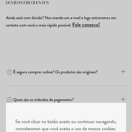
Dúvidas frequentes
Ainda está com dúvida? Nos mande um e-mail e logo entraremos em
Fale conosco!
contato com você o mais rápido possível.
É seguro comprar online? Os produtos são originais?
Quais são os métodos de pagamento?
Se você clicar no botão aceito ou continuar navegando,
Comprei o produto errado, posso realizar a troca?
consideramos que você aceita o uso de nossos cookies.